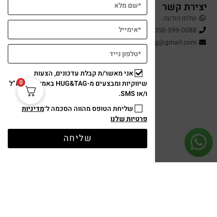
יצירת קשר
שלחו הודעה
050-599-0088
hugandtag@gmail.com
אני מאשר/ת קבלת עדכונים, הצעות
0
שיווקיות ומבצעים מ-HUG&TAG באמצעות דוא”ל
ו/או SMS.
שליחת הטופס מהווה הסכמה ל־
מדיניות
פרטיות שלנו
תשלום מאובטח
שליחה
עיצוב ופיתוח: נוצר ב ♥ על ידי
omega360