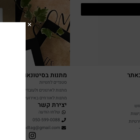
באתר
מתנות בסיטונאות
סטנדים לחנויות
מתנות לארגונים ולעובדים
מתנות לאורחים באירועים
יצירת קשר
וש
שלחו הודעה
ישות
050-599-0088
רטיות
hugandtag@gmail.com