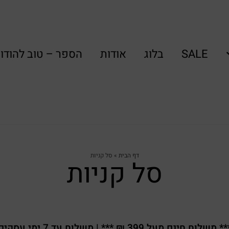
SALE
בלוג
אודות
הספר – טוב להודו
דף הבית
»
סל קניות
סל קניות
* משלוח חינם מעל 399 ₪ *** | משלוח עד 7 ימי עסקים