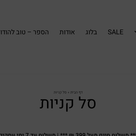
SALE
בלוג
אודות
הספר – טוב להודו
דף הבית
»
סל קניות
סל קניות
* משלוח חינם מעל 399 ₪ *** | משלוח עד 7 ימי עסקים