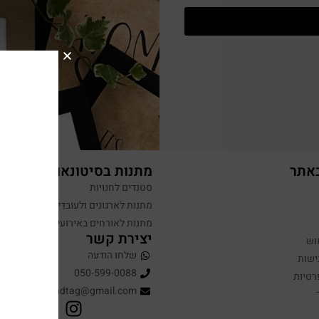
באתר
מתנות בסיטונאות
סטנדים לחנויות
מתנות לארגונים ולעובדים
מתנות לאורחים באירועים
יצירת קשר
וש
שלחו הודעה
ישות
050-599-0088
רטיות
hugandtag@gmail.com