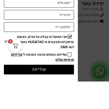
יצירת קשר
שלחו הודעה
050-599-0088
hugandtag@gmail.com
אני מאשר/ת קבלת עדכונים, הצעות
0
שיווקיות ומבצעים מ-HUG&TAG באמצעות דוא”ל
ו/או SMS.
שליחת הטופס מהווה הסכמה ל־
מדיניות
פרטיות שלנו
תשלום מאובטח
שליחה
עיצוב ופיתוח: נוצר ב ♥ על ידי
omega360