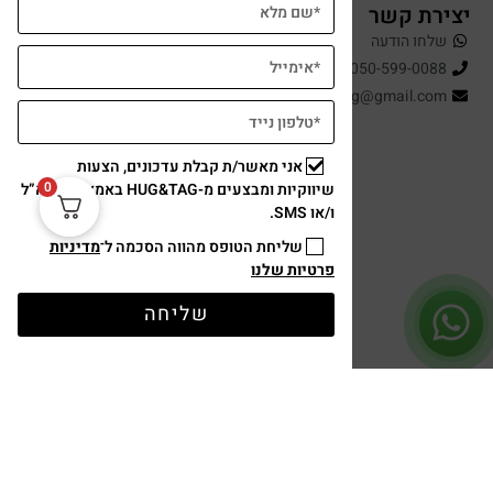
יצירת קשר
שלחו הודעה
050-599-0088
hugandtag@gmail.com
אני מאשר/ת קבלת עדכונים, הצעות
0
שיווקיות ומבצעים מ-HUG&TAG באמצעות דוא”ל
ו/או SMS.
שליחת הטופס מהווה הסכמה ל־
מדיניות
פרטיות שלנו
תשלום מאובטח
שליחה
עיצוב ופיתוח: נוצר ב ♥ על ידי
omega360