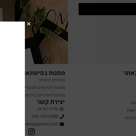
באתר
מתנות בסיטונאות
סטנדים לחנויות
מתנות לארגונים ולעובדים
מתנות לאורחים באירועים
יצירת קשר
וש
שלחו הודעה
ישות
050-599-0088
רטיות
hugandtag@gmail.com