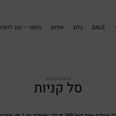
SALE
בלוג
אודות
הספר – טוב להודו
דף הבית
»
סל קניות
סל קניות
* משלוח חינם מעל 399 ₪ *** | משלוח עד 7 ימי עסקים