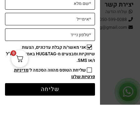
יצירת קשר
שלחו הודעה
050-599-0088
hugandtag@gmail.com
אני מאשר/ת קבלת עדכונים, הצעות
0
שיווקיות ומבצעים מ-HUG&TAG באמצעות דוא”ל
ו/או SMS.
שליחת הטופס מהווה הסכמה ל־
מדיניות
פרטיות שלנו
תשלום מאובטח
שליחה
עיצוב ופיתוח: נוצר ב ♥ על ידי
omega360