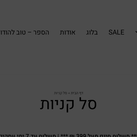
SALE
בלוג
אודות
הספר – טוב להודו
דף הבית
»
סל קניות
סל קניות
* משלוח חינם מעל 399 ₪ *** | משלוח עד 7 ימי עסקים