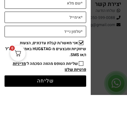
יצירת קשר
שלחו הודעה
050-599-0088
hugandtag@gmail.com
אני מאשר/ת קבלת עדכונים, הצעות
0
שיווקיות ומבצעים מ-HUG&TAG באמצעות דוא”ל
ו/או SMS.
שליחת הטופס מהווה הסכמה ל־
מדיניות
פרטיות שלנו
תשלום מאובטח
שליחה
עיצוב ופיתוח: נוצר ב ♥ על ידי
omega360