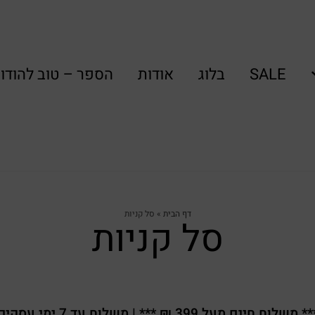
SALE
בלוג
אודות
הספר – טוב להודו
דף הבית
»
סל קניות
סל קניות
* משלוח חינם מעל 399 ₪ *** | משלוח עד 7 ימי עסקים