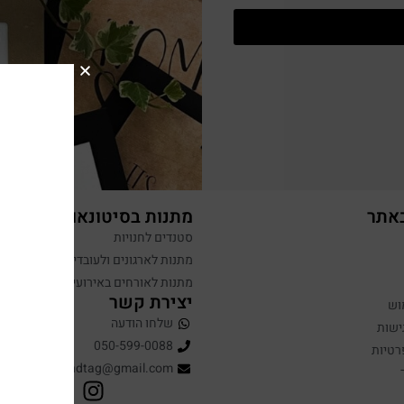
באתר
מתנות בסיטונאות
סטנדים לחנויות
מתנות לארגונים ולעובדים
מתנות לאורחים באירועים
יצירת קשר
וש
שלחו הודעה
ישות
050-599-0088
רטיות
hugandtag@gmail.com