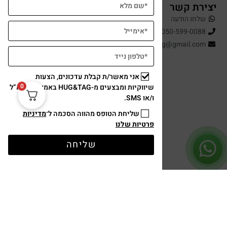
יצירת קשר
שלחו הודעה
050-599-0088
hugandtag@gmail.com
אני מאשר/ת קבלת עדכונים, הצעות
0
שיווקיות ומבצעים מ-HUG&TAG באמצעות דוא”ל
ו/או SMS.
שליחת הטופס מהווה הסכמה ל־
מדיניות
פרטיות שלנו
תשלום מאובטח
שליחה
עיצוב ופיתוח: נוצר ב ♥ על ידי
omega360