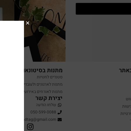
באתר
מתנות בסיטונאות
סטנדים לחנויות
מתנות לארגונים ולעובדים
מתנות לאורחים באירועים
יצירת קשר
וש
שלחו הודעה
ישות
050-599-0088
רטיות
hugandtag@gmail.com