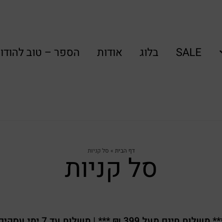
SALE
בלוג
אודות
הספר – טוב להודו
דף הבית
»
סל קניות
סל קניות
* משלוח חינם מעל 399 ₪ *** | משלוח עד 7 ימי עסקים