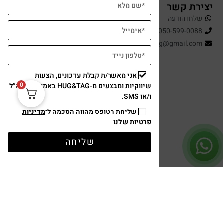
יצירת קשר
שלחו הודעה
050-599-0088
hugandtag@gmail.com
אני מאשר/ת קבלת עדכונים, הצעות
0
שיווקיות ומבצעים מ-HUG&TAG באמצעות דוא”ל
ו/או SMS.
שליחת הטופס מהווה הסכמה ל־
מדיניות
פרטיות שלנו
תשלום מאובטח
שליחה
עיצוב ופיתוח: נוצר ב ♥ על ידי
omega360