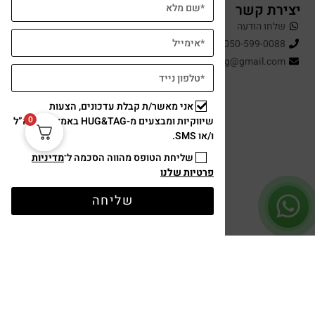
יצירת קשר
שלחו הודעה
050-599-0088
hugandtag@gmail.com
אני מאשר/ת קבלת עדכונים, הצעות
0
שיווקיות ומבצעים מ-HUG&TAG באמצעות דוא”ל
ו/או SMS.
שליחת הטופס מהווה הסכמה ל־
מדיניות
פרטיות שלנו
תשלום מאובטח
שליחה
עיצוב ופיתוח: נוצר ב ♥ על ידי
omega360