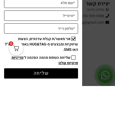
יצירת קשר
שלחו הודעה
050-599-0088
hugandtag@gmail.com
אני מאשר/ת קבלת עדכונים, הצעות
0
שיווקיות ומבצעים מ-HUG&TAG באמצעות דוא”ל
ו/או SMS.
שליחת הטופס מהווה הסכמה ל־
מדיניות
פרטיות שלנו
תשלום מאובטח
שליחה
עיצוב ופיתוח: נוצר ב ♥ על ידי
omega360