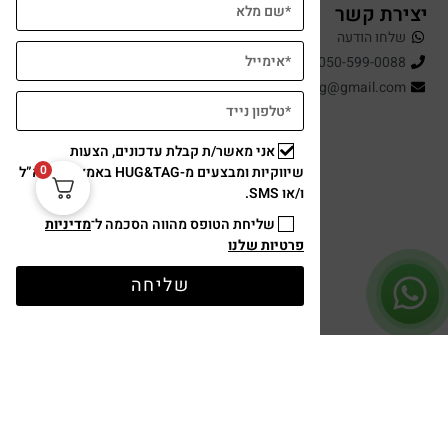
יצירת קשר
שלחו הודעה
050-599-0088
hugandtag@gmail.com
אני מאשר/ת קבלת עדכונים, הצעות
0
שיווקיות ומבצעים מ-HUG&TAG באמצעות דוא”ל
ו/או SMS.
שליחת הטופס מהווה הסכמה ל־
מדיניות
פרטיות שלנו
תשלום מאובטח
שליחה
עיצוב ופיתוח: נוצר ב ♥ על ידי
omega360