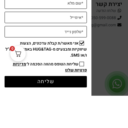
יצירת קשר
שלחו הודעה
050-599-0088
hugandtag@gmail.com
אני מאשר/ת קבלת עדכונים, הצעות
0
שיווקיות ומבצעים מ-HUG&TAG באמצעות דוא”ל
ו/או SMS.
שליחת הטופס מהווה הסכמה ל־
מדיניות
פרטיות שלנו
תשלום מאובטח
שליחה
עיצוב ופיתוח: נוצר ב ♥ על ידי
omega360