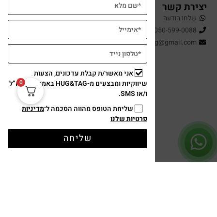
יצירת קשר
שלחו הודעה
050-599-0088
hugandtag@gmail.com
אני מאשר/ת קבלת עדכונים, הצעות
0
שיווקיות ומבצעים מ-HUG&TAG באמצעות דוא”ל
ו/או SMS.
שליחת הטופס מהווה הסכמה ל־
מדיניות
פרטיות שלנו
תשלום מאובטח
שליחה
עיצוב ופיתוח: נוצר ב ♥ על ידי
omega360