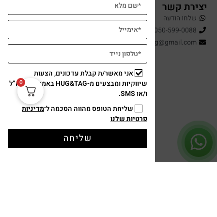
יצירת קשר
שלחו הודעה
050-599-0088
hugandtag@gmail.com
אני מאשר/ת קבלת עדכונים, הצעות
0
שיווקיות ומבצעים מ-HUG&TAG באמצעות דוא”ל
ו/או SMS.
שליחת הטופס מהווה הסכמה ל־
מדיניות
פרטיות שלנו
תשלום מאובטח
שליחה
עיצוב ופיתוח: נוצר ב ♥ על ידי
omega360