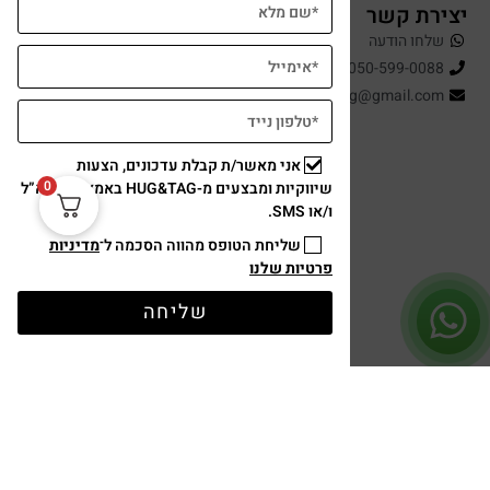
יצירת קשר
שלחו הודעה
050-599-0088
hugandtag@gmail.com
אני מאשר/ת קבלת עדכונים, הצעות
0
שיווקיות ומבצעים מ-HUG&TAG באמצעות דוא”ל
ו/או SMS.
שליחת הטופס מהווה הסכמה ל־
מדיניות
פרטיות שלנו
תשלום מאובטח
שליחה
עיצוב ופיתוח: נוצר ב ♥ על ידי
omega360