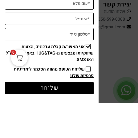
יצירת קשר
שלחו הודעה
050-599-0088
hugandtag@gmail.com
אני מאשר/ת קבלת עדכונים, הצעות
0
שיווקיות ומבצעים מ-HUG&TAG באמצעות דוא”ל
ו/או SMS.
שליחת הטופס מהווה הסכמה ל־
מדיניות
פרטיות שלנו
תשלום מאובטח
שליחה
עיצוב ופיתוח: נוצר ב ♥ על ידי
omega360