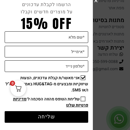
מדיניות פרטיות
הרשמו לקבלת עדכונים
מפת אתר
על מוצרים חדשים וקבלו
15% OFF
מתנות בסיטונאות
סטנדים לחנויות
מתנות לארגונים ולעובדים
מתנות לאורחים באירועים
יצירת קשר
שלחו הודעה
050-599-0088
hugandtag@gmail.com
אני מאשר/ת קבלת עדכונים, הצעות
0
שיווקיות ומבצעים מ-HUG&TAG באמצעות דוא”ל
ו/או SMS.
שליחת הטופס מהווה הסכמה ל־
מדיניות
פרטיות שלנו
שליחה
תשלום מאובטח