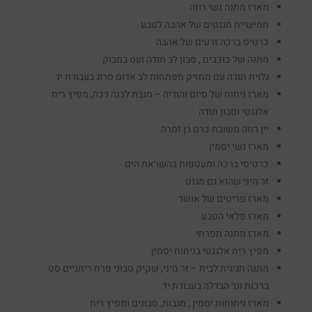
מארז מתנה נשי רוזה
חמישיית מגנטים של אהבה לטבע
כרטיס ברכה זרעים של אהבה
מתנה של כוכבים , סבון לב תודה ועט במבוק
גלוית תודה עם מחזיק מפתחות לב אדום סרוג בעבודת יד
מארז ניחוח של סיום והודיה – מגבת לבנה רכה, מפיץ ריח
אלגנטי וסבון תודה
יין רוזה משובח כרם בן זמרה
מארז נשי יסמין
כרטיסי ברכה ומעטפות בהשראת הים
זר מיני שהוא גם מגנט
מארז פריטים של אושר
מארז פלאי הטבע
מארז מתנה תפרחי
מפיץ ריח אלגנטי בניחוח יסמין
מתנה חגיגית לבית – זר מיני, שקיק סבוני פרח ריחניים סט
ברכות ונר הבדלה בעבודת יד
מארז ניחוחות יסמין , מגבות, סבונים ומפיץ ריח