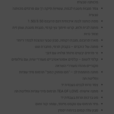
מכותנה טבעית
צמד מגבות מטבח לבנות, עשויות פיקה רך עם פרנזים מכותנה
טבעית
מפת כותנה לבנה איכותית דגם פרובנס 1.50/3.50
מתנה לבית ולחג, קרש חיתוך עץ קרמי, מגבות מטבח, שמן זית
וצמד נרות
מארז פרובנס, מגבת רקומה, סבון טבעי וצנצנת לבנדר ריחני
מתנה של כוכבים – בקבוק תרמי, מחברת ועט
זר פרחים יבשים מיוחד וגלויה עם דובי
קלפי לוטוס – קלפים אסוציאטיביים מעוררי שיח, עם צילומים
מקוריים מהודו מעוררי השראה
מתנה מחממת לב – "חם ומתוק כמוך" תרמוס מיני עוגיות
וחליטת תה
צמד נרות לבנים בעבודת יד
מתנה אישית- TEA OF LOVE תרמוס מיני עוגיות וחליטת תה
סט ברכות ונרות בעבודת יד
מיני תרמוס עם טקסט מיוחד, שומר קור וחום
סבון עלה קסום בניחוח יסמין