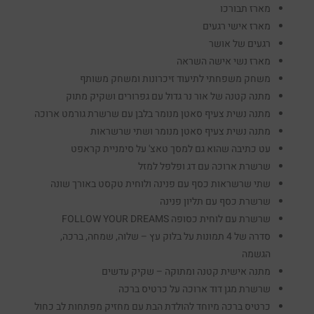
מארז תבורכו
מארז אישי רגעים
רגעים של אושר
מארז נשי אישה השראה
משחק משפחתי לתיעוד זיכרונות ומשחק משותף
מתנה קטנה של אור נר גדול עם גפרורים ושקיק מתוק
מתנה נשית צעיף סאטן מנומר בלבן עם שרשרת גורמט ארוכה
מתנה נשית צעיף סאטן מנומר ושתי שרשראות
עט כתיבה שהוא גם למסך טאצ' על סימניית קראפט
שרשרת ארוכה עם דג ופלפל למזל
שתי שרשראות כסף עם פנינה ולוחית טקסט באורך שונה
שרשרת כסף עם תליון פנינה
שרשרת עם לוחית כסופה FOLLOW YOUR DREAMS
סדרה של 4 תמונות על בלוק עץ – שלוה, שמחה, ברכה,
הגשמה
מתנה אישית קטנה ומתוקה – שקיק עדשים
שרשרת מגן דוד ארוכה על כרטיס ברכה
כרטיס ברכה מיוחד להולדת הבת עם מחזיק מפתחות לב כחול