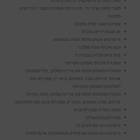
מארז חגיגי מלא נשיקות, יין רוזה, נרות וזר
מארז מתנה אביבי זר , סט ברכות ושמיכת מעבר / קיץ זוגית
מפנקת
שמיכת מעבר זוגית מפנקת
זוג מגבות ידיים בתכלת
זר פרחים יבשים מיוחד והגדה משותפת
דבש איכותי פרא 500 גר׳
צמד נרות תכלת בעבודת יד
שמן זית איכותי מעמק המעיינות
המארז המושלם לפסח סט עריכת שולחן , פלייסמנטים,
אגרטל, פרחים, הגדה, פמוטים, נרות, יין, שמן זית, שק
לאפיקומן ומשחק משפחתי
המארז המושלם לפסח סט עריכת שולחן , מפה, אגרטל,
פרחים, הגדה, פמוטים, נרות, יין, שמן זית, דבש, שק לאפיקומן
מתנה כפרית שמן זית ונרות
מארז לבבות בשבילך
כרטיס ברכה עם חיבוק דב
כרטיס ברכה אהבה עם מחזיק מפתחות לב אדום ולוחית