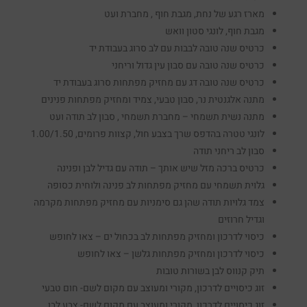
מארז רגע של נחת, מגבת חוף , מחברת ועט
מגבת חוף, לונגי סטון וואש
כרטיס שנה טובה לבבות עם לב סרוג בעבודת יד
כרטיס שנה טובה עם סבון עין גדול וריחני
כרטיס שנה טובה דג עם מחזיק מפתחות סרוג בעבודת יד
מתנה אלגנטית נר, סבון טבעי, צמיד ומחזיק מפתחות פנינים
מתנה נשית תשמחי – מחברת תשמחי , סבון לב תודה ועט
לונגי טטרה בהדפס שרך בצבע חול, קצוות פרומים, 1.00/1.50
סבון לב ריחני תודה
כרטיס ברכה מזל שיש אותך – תודה עם גדיל לבן ופנינה
גלוית תשמחי עם מחזיק מפתחות לב פנינה ולוחית כסופה
צמד גלויות תודה שהן גם סימניות עם מחזיק מפתחות מקרמה
וגדיל חרוזים
כיסוי לדרכון ומחזיק מפתחות לב בכחול ים – צאו לחופש
כיסוי לדרכון ומחזיק מפתחות גלשן – צאו לחופש
תיק קנווס לבן בשורות טובות
זוג כיסויים לדרכון, מקורי ומעוצב עם מקום לשם- חום טבעי
זוג כיסויים לדרכון, מקורי ומעוצב עם מקום לשם- צבע לבן