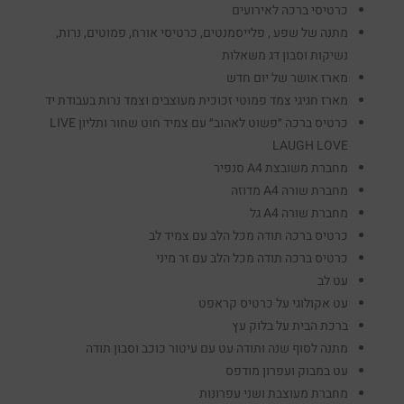
כרטיסי ברכה לאירועים
מתנה של שפע , פלייסמנטים, כרטיסי אורח, פמוטים, נרות,
נשיקות וסבון דג משאלות
מארז אושר של יום חדש
מארז חגיגי צמד פמוטי זכוכית מעוצבים וצמד נרות בעבודת יד
כרטיס ברכה ״פשוט לאהוב״ עם צמיד חוט שחור ותליון LIVE
LAUGH LOVE
מחברת משובצת A4 סנפיר
מחברת שורה A4 מדוזה
מחברת שורה A4 גל
כרטיס ברכה תודה מכל הלב עם צמיד לב
כרטיס ברכה תודה מכל הלב עם זר מיני
עט לב
עט אקולוגי על כרטיס קראפט
ברכת הבית על בלוק עץ
מתנה לסוף שנה ותודה עט עם עיטור כוכב וסבון תודה
עט במבוק ועפרון מודפס
מחברת מעוצבת ושני עפרונות