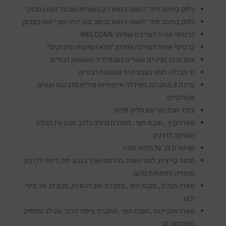
בלוק כתיבה מיני ״השנה הזאת רק בשורות טובות״ ועט במבוק
בלוק כתיבה מיני ״השנה הזאת נכתוב טוב יהיה טוב״ ועט במבוק
כרטיסי אורח לעריכת שולחן WELCOME
כרטיסי אורח לעריכת שולחן ״מלא נשיקות וחיבוקים״
צמד נרות חגיגיים עשויים בעבודת יד משעוות דבורים
נר הבדלה חגיגי בעבודת יד משעוות דבורים
ערכת 3 מחברות ספירלה איכותיות וגיליון מדבקות ועטים
אקולוגיים
צמיד חבל נשי עם תליון פנינה
מארז קיץ , מגבת חוף , מחברת גדולה בלבן, סבון עין תכלת
ועטיפה לדרכון
שרשרת לב על גלוית תודה
מתנה קייצית, לונגי טטרה בהדפס שרך בצבע חול,כיסוי לדרכון
ומחזיק מפתחות גלשן
מארז תכלת , מגבת חוף , מחברת טוב להודות, סבון לב וזר מיני
יבש
מארז אוקיינוס , מגבת חוף , מחברת ציפור דרור, עט לב ומחזיק
מפתחות לב