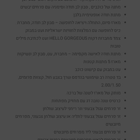
מתנה של כוכבים , סבון לב תודה וסימניה עם פרחים יבשים
מתנת תודה אופטימית בלבן
מארז סיום, התחלה ויציאה לחופשה – סבון לב תודה, מחברת
כיס לחופשה עם המלצות לחוויות ישראליות ועט במבוק
צמד מחברות דקות HELLO GORGEOUS ועט לכתיבת מילים
טובות
מתנת תודה לאישה מקסימה – מחברת, עט, סבון לב ונשיקות
מארז 5 מתנות קטנות
עט במבוק עם קישוט כוכב
בד טטרה רב שימושי בהדפס שרך בצבע חול, קצוות פרומים,
2.00/1.50
מותק של מארז לשנה של ברכה
כרטיס שנה טובה דג עם מחזיק מפתחות
זר פרחים עגול צבעוני ונר ריחני לעיצוב שולחן
זר פרחים עגול צבעוני לתליה או עיצוב שולחן צבעוני, מפרחים
מיובשים
זר פרחים צבעוני ליד מפרחים מיובשים
זר פרחים לראש מפרחים מיובשים במגוון צבעים