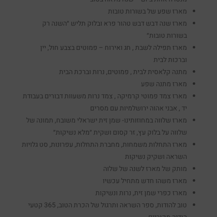
מארז שפע של בשורות טובות
מארז שנה דבש דבש טהור פרא ובלוק תליש ״השנה רק
בשורות טובות״
מארז תפילה לשבת , חג ואירוח – פמוטים בצבע חול, יין
וברכות לבית
מתנה קלאסית לבית , פמוטים, נרות וברכת הבית
מארז מתנה שפע
מארז צמד פמוטי קרמיקה , צמד נרות משעוות דבורים בעבודת
יד , אבני אהוה ירושלמיות עם מסרים
מארז שלווה במחוזותינו- שמן זית ישראלי משובח, תמונה של
שלווה על בלוק עץ, זר קסום ושקית ״מלא נשיקות״
מארז התחלות משמחות, מחברת התחלות, עפרונות, סט גלויות
השראה ושקיק נשיקות
מותק של מארז לשנה של שלוה
מארז משהו חדש מתחיל עכשיו
מארז כפרי שמן זית, נרות ונשיקות
טוב להודות, ספר השראה ותרגול של הכרת הטוב, 365 קטעי