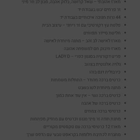
מארז אהובתי – שאל קרושה, בלוק אהבה, סבון לב וזר מיני
זר פרחים יבש בעבודת יד
44 נרות חנוכה איכותיים בעבודת יד
פלטת עץ דקורטיבי עם זר ריחני – עיצוב הבית
חליטת סיידר תפוחים
מארז לאישה לב זהב – מתנה מיוחדת לאישה
מארז חיבוק חם למשפחה אהובה
פריט דקורציה בסגנון כפרי – LADY D
גלויה אלגנטית בצהוב
כירבולית דגם בוהו
כרטיס ברכה מהודר – התחלות משמחות
מתנה מיוחדת לטו בשבט
כרטיס ברכה נשי – אין עוד אחת כמוך
כרטיס ברכה של אהבה
כרטיסי ברכה צמחים
מתנת תודה זר מיני מגנט וכרטיס עם מחזיק מפתחות
מארז 12 כרטיסי ברכה עם טקסטים מקוריים
מחברת לכתיבת חלומות בקראפט טבעי עם הדפס שרך