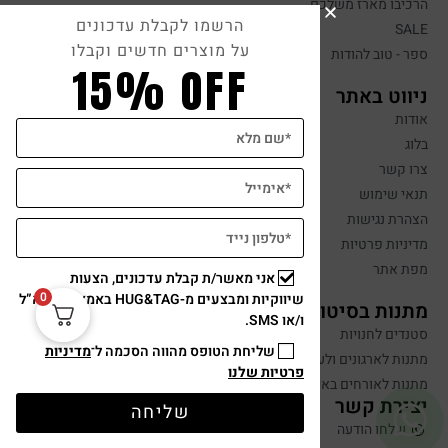
הרכיבו מארז משלכם
הרשמו לקבלת עדכונים
SALE
על מוצרים חדשים וקבלו
ספר - טוב להודות
15% OFF
ניווט באתר
אודות
בלוג
צרו קשר
תנאי שימוש
הצהרת נגישות
מדיניות פרטיות
מפת אתר
אני מאשר/ת קבלת עדכונים, הצעות
0
שיווקיות ומבצעים מ-HUG&TAG באמצעות דוא”ל
מתנות בסיטונאות
ו/או SMS.
סטנדים לחנויות
שליחת הטופס מהווה הסכמה ל־
מדיניות
מתנות לארגונים ולעובדים
פרטיות שלנו
מתנות לאורחים באירועים
יצירת קשר
שליחה
שלחו הודעה