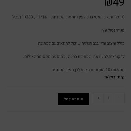
₪
49
10 גלויות / כרטיסי ברכה עין וחמסה ,מקוריות – 14*11 , 300גר' (עבה)
מנייר נטול עץ,
כולל עיצוב עדין בגב הגלויה שיכול להתאים גם לכתיבה
לדקורציה,להשראה , לכתיבת ברכה , כתוספת מקסימה לצילום.
מגיע עם 10 מעטפות בצבע לבן מנייר ממוחזר
קיים במלאי
+
-
הוספה לסל