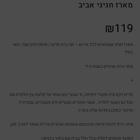
מארז חגיגי אביב
₪
119
מארז חגיגי שמתאים לכל אירוע – חג/ בית חדש / מתארחים ועוד, הוא
כולל:
צמד נרות חגיגיים בעבודת יד
+
פריט דקורציה מקורי ויפיפה, זר טבעי יבש שזור על פלטת עץ גולמית עם
חבל גס וטבעי לתליה , עשוי חומרים טבעיים ולא מעובדים, עבודת יד
ומיוצר כמובן בסדנא שלנו בארץ.
איזה כייף להתיז טיפה מהבושם שאנחנו אוהבים והריח נשאר לאורך זמן,
המוצר מתאים לתליה בכל חלל בבית וגם בחוץ בכניסה.