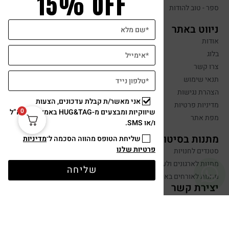
15% OFF
ספר - טוב להודות
ניווט באתר
אודות
בלוג
צרו קשר
תנאי שימוש
הצהרת נגישות
אני מאשר/ת קבלת עדכונים, הצעות
מדיניות פרטיות
0
שיווקיות ומבצעים מ-HUG&TAG באמצעות דוא”ל
מפת אתר
ו/או SMS.
מתנות בסיטונאות
שליחת הטופס מהווה הסכמה ל־
מדיניות
פרטיות שלנו
סטנדים לחנויות
מתנות לארגונים ולעובדים
שליחה
מתנות לאורחים באירועים
יצירת קשר
שלחו הודעה
050-599-0088
hugandtag@gmail.com