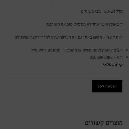
גודל 20/24 , עובי 2.5 ס"מ
לי באופן אישי אחד לא מספיק, טוב אני מאוהבת
וה מ ל צ ה – חפשו באתר גם את הערכה שלנו לחדרי רחצה ושירותים
רוצים להזמין כמות גדולה או ממותג? – מוזמנים לחייג אלי
רוני – 0505990088
קיים במלאי
הוספה לסל
מוצרים קשורים