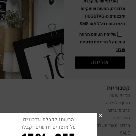
אני מאשר/ת קבלת
עדכונים, הצעות שיווקיות
ומבצעים מ-HUG&TAG
באמצעות דוא”ל ו/או SMS.
שליחת הטופס מהווה
הסכמה ל־
מדיניות פרטיות
שלנו
שליחה
קטגוריות
מארזי מתנה
רעיון של גלויה
כרטיסי ברכה
מוצרי נייר
הרשמו לקבלת עדכונים
הרכיבו מארז משלכם
על מוצרים חדשים וקבלו
SALE