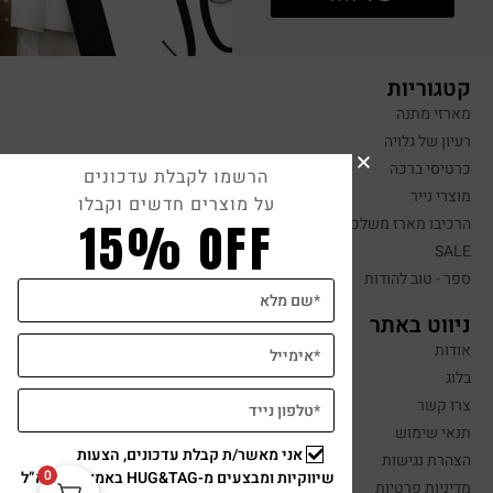
קטגוריות
מארזי מתנה
רעיון של גלויה
כרטיסי ברכה
הרשמו לקבלת עדכונים
מוצרי נייר
על מוצרים חדשים וקבלו
15% OFF
הרכיבו מארז משלכם
SALE
ספר - טוב להודות
ניווט באתר
אודות
בלוג
צרו קשר
תנאי שימוש
אני מאשר/ת קבלת עדכונים, הצעות
הצהרת נגישות
0
שיווקיות ומבצעים מ-HUG&TAG באמצעות דוא”ל
מדיניות פרטיות