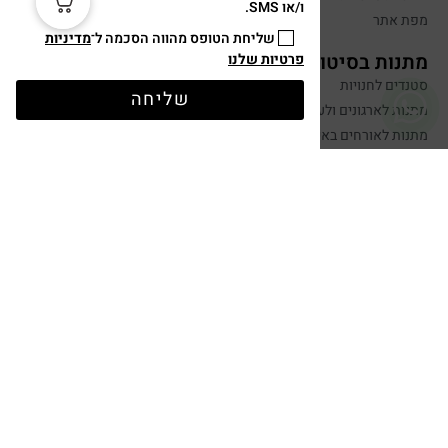
ו/או SMS.
מפת אתר
שליחת הטופס מהווה הסכמה ל־
מדיניות
מתנות בסיטונאות
פרטיות שלנו
סטנדים לחנויות
שליחה
מתנות לארגונים ולעובדים
מתנות לאורחים באירועים
יצירת קשר
שלחו הודעה
050-599-0088
hugandtag@gmail.com
תשלום מאובטח