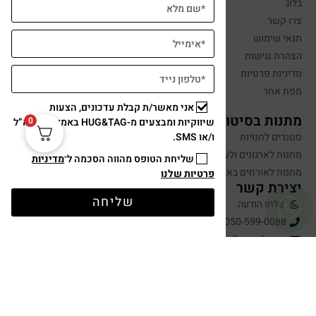
בלוג
צרו קשר
תנאי שימוש
הצהרת נגישות
מדיניות פרטיות
מפת אתר
אני מאשר/ת קבלת עדכונים, הצעות
מתנות בסיטונאות
0
שיווקיות ומבצעים מ-HUG&TAG באמצעות דוא”ל
ו/או SMS.
סטנדים לחנויות
מתנות לארגונים ולעובדים
שליחת הטופס מהווה הסכמה ל־
מדיניות
מתנות לאורחים באירועים
פרטיות שלנו
יצירת קשר
שליחה
שלחו הודעה
050-599-0088
hugandtag@gmail.com