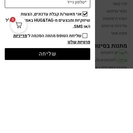
צרו קשר
תנאי שימוש
אני מאשר/ת קבלת עדכונים, הצעות
הצהרת נגישות
0
שיווקיות ומבצעים מ-HUG&TAG באמצעות דוא”ל
מדיניות פרטיות
ו/או SMS.
מפת אתר
שליחת הטופס מהווה הסכמה ל־
מדיניות
פרטיות שלנו
מתנות בסיטונאות
סטנדים לחנויות
שליחה
מתנות לארגונים ולעובדים
מתנות לאורחים באירועים
יצירת קשר
שלחו הודעה
050-599-0088
hugandtag@gmail.com