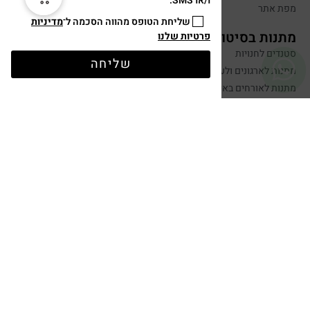
ו/או SMS.
מפת אתר
שליחת הטופס מהווה הסכמה ל־
מדיניות
מתנות בסיטונאות
פרטיות שלנו
סטנדים לחנויות
שליחה
מתנות לארגונים ולעובדים
מתנות לאורחים באירועים
יצירת קשר
שלחו הודעה
050-599-0088
hugandtag@gmail.com
תשלום מאובטח