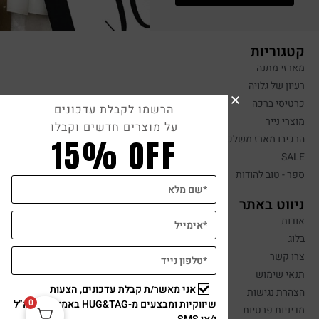
קטגוריות
מארזי מתנה
רעיון של גלויה
כרטיסי ברכה
הרשמו לקבלת עדכונים
מוצרי נייר
על מוצרים חדשים וקבלו
הרכיבו מארז משלכם
15% OFF
SALE
ספר - טוב להודות
ניווט באתר
אודות
בלוג
צרו קשר
תנאי שימוש
אני מאשר/ת קבלת עדכונים, הצעות
הצהרת נגישות
0
שיווקיות ומבצעים מ-HUG&TAG באמצעות דוא”ל
מדיניות פרטיות