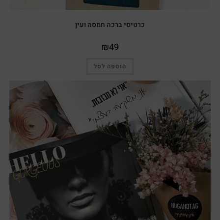
כרטיסי ברכה חמסה ועין
₪
49
הוספה לסל