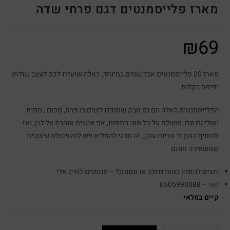
מארז פלייסמנטים דגם פרחי שדה
₪
69
מארז 20 פלייסמנטים אבל שווים במיוחד, כאלה שיעזרו לכם לעצב שולחן
יפיפה בקלות
הפלייסמנטים האלה הם גם חבק שתוכלו לשים בו פרח, סכום , מפית
ואולי גם וגם, מושלם על כל סוגי המפות, אני אישית אוהבת על לבן, ואז
להוסיף המון זר נוריות ענק , זה חגיגי להפליא ויש לזה ויכולת עיצובית
שמשאירה חותם
רוצים להזמין כמות גדולה או ממותג? – מוזמנים לחייג אלי
רוני – 0505990088
קיים במלאי