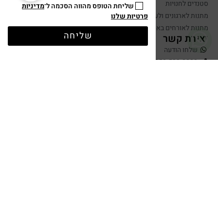
סטנדים לחנויות
שליחת הטופס מהווה הסכמה ל־
מדיניות
מתנות לארגונים ולעובדים
פרטיות שלנו
מתנות לאורחים באירועים
שליחה
יצירת קשר
שלחו הודעה
050-599-0088
hugandtag@gmail.com
תשלום מאובטח
עיצוב ופיתוח: נוצר ב ♥ על ידי
omega360