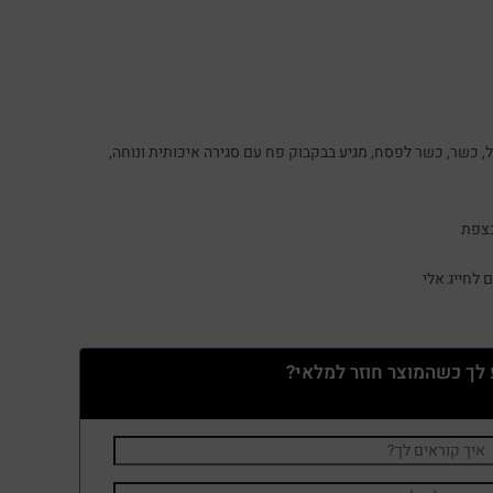
 זית בוטיק איכותי מעמק המעיינות, 400 מ״ל, כשר, כשר לפסח, מגיע בבקבוק פח עם סגירה איכותית ונוחה,
בצפת
 לחייג אלי
 לך כשהמוצר חוזר למלאי?