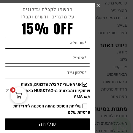
כרטיסי ברכה
הרשמו לקבלת עדכונים
מוצרי נייר
על מוצרים חדשים וקבלו
הרכיבו מארז משלכם
15% OFF
SALE
ספר - טוב להודות
ניווט באתר
אודות
בלוג
צרו קשר
תנאי שימוש
הצהרת נגישות
אני מאשר/ת קבלת עדכונים, הצעות
מדיניות פרטיות
0
שיווקיות ומבצעים מ-HUG&TAG באמצעות דוא”ל
מפת אתר
ו/או SMS.
שליחת הטופס מהווה הסכמה ל־
מדיניות
מתנות בסיטונאות
פרטיות שלנו
סטנדים לחנויות
שליחה
מתנות לארגונים ולעובדים
מתנות לאורחים באירועים