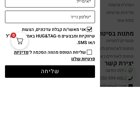
הצהרת נגישות
מדיניות פרטיות
מפת אתר
אני מאשר/ת קבלת עדכונים, הצעות
מתנות בסיטונאות
0
שיווקיות ומבצעים מ-HUG&TAG באמצעות דוא”ל
סטנדים לחנויות
ו/או SMS.
מתנות לארגונים ולעובדים
שליחת הטופס מהווה הסכמה ל־
מדיניות
מתנות לאורחים באירועים
פרטיות שלנו
יצירת קשר
שלחו הודעה
שליחה
050-599-0088
hugandtag@gmail.com