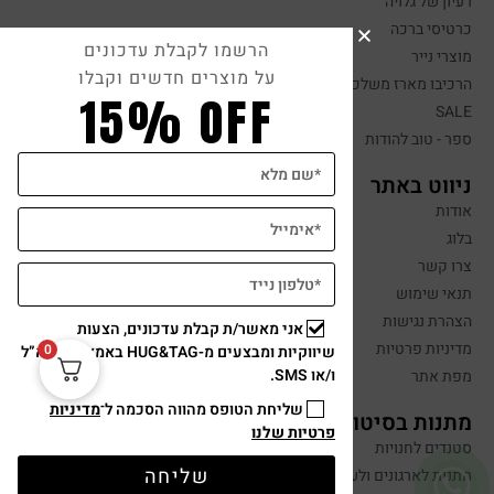
רעיון של גלויה
כרטיסי ברכה
הרשמו לקבלת עדכונים
מוצרי נייר
על מוצרים חדשים וקבלו
הרכיבו מארז משלכם
15% OFF
SALE
ספר - טוב להודות
ניווט באתר
אודות
בלוג
צרו קשר
תנאי שימוש
הצהרת נגישות
אני מאשר/ת קבלת עדכונים, הצעות
מדיניות פרטיות
0
שיווקיות ומבצעים מ-HUG&TAG באמצעות דוא”ל
ו/או SMS.
מפת אתר
שליחת הטופס מהווה הסכמה ל־
מדיניות
מתנות בסיטונאות
פרטיות שלנו
סטנדים לחנויות
שליחה
מתנות לארגונים ולעובדים