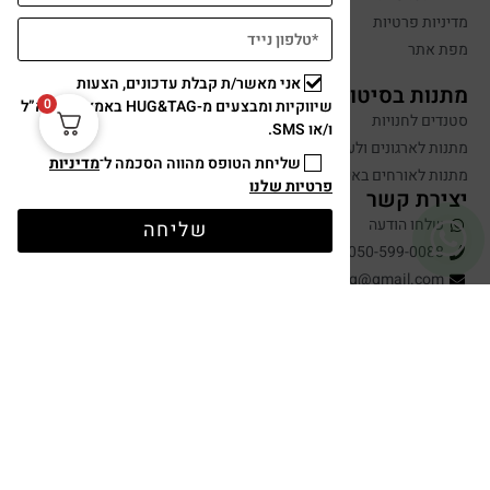
מדיניות פרטיות
מפת אתר
אני מאשר/ת קבלת עדכונים, הצעות
מתנות בסיטונאות
0
שיווקיות ומבצעים מ-HUG&TAG באמצעות דוא”ל
סטנדים לחנויות
ו/או SMS.
מתנות לארגונים ולעובדים
שליחת הטופס מהווה הסכמה ל־
מדיניות
מתנות לאורחים באירועים
פרטיות שלנו
יצירת קשר
שלחו הודעה
שליחה
050-599-0088
hugandtag@gmail.com
תשלום מאובטח