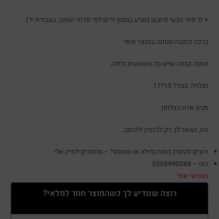
+ זר מיני טבעי מיובש (מגיע במגוון זרים לפי פרחי העונה, בעבודת יד)
ברכה כתובה ומתנה במוצר אחד
מתנה קטנה שיש בה משמעות גדולה
הגלויה בגודל 15*11,
מגיע ארוז בצלופן
זהו, נשאר לך רק להזמין ולכתוב.
רוצים להזמין כמות גדולה או ממותג? – מוזמנים לחייג אלי
רוני – 0505990088
המלאי אזל
רוצה שנודיע לך כשהמוצר חוזר למלאי?