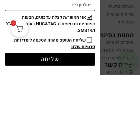
הצהרת נגישות
מדיניות פרטיות
אני מאשר/ת קבלת עדכונים, הצעות
מפת אתר
0
שיווקיות ומבצעים מ-HUG&TAG באמצעות דוא”ל
ו/או SMS.
מתנות בסיטונאות
שליחת הטופס מהווה הסכמה ל־
מדיניות
סטנדים לחנויות
פרטיות שלנו
מתנות לארגונים ולעובדים
מתנות לאורחים באירועים
שליחה
יצירת קשר
שלחו הודעה
050-599-0088
hugandtag@gmail.com