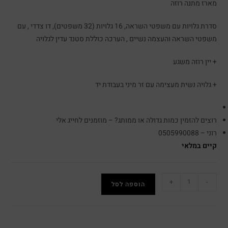
מארז מתנה רוזה
סדרת גלויות עם משפטי השראה, 16 גלויות (32 משפטים), דו צדדי , עם
משפטי השראה והעצמה נשיים , הערכה כוללת סטנד עדין לגלויה
+ יין רוזה משגע
+ גלויה נשית מעצימה עם זר מיני בעבודת יד
רוצים להזמין כמות גדולה או ממותג? – מוזמנים לחייג אלי
רוני – 0505990088
קיים במלאי
+
-
הוספה לסל