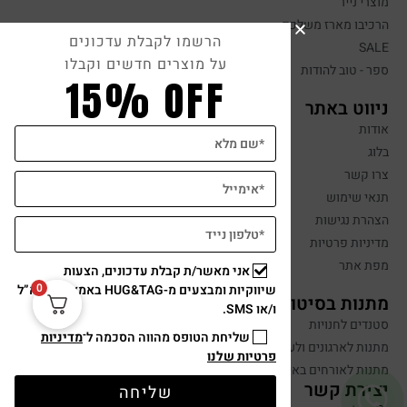
מוצרי נייר
הרכיבו מארז משלכם
הרשמו לקבלת עדכונים
SALE
על מוצרים חדשים וקבלו
ספר - טוב להודות
15% OFF
ניווט באתר
אודות
בלוג
צרו קשר
תנאי שימוש
הצהרת נגישות
מדיניות פרטיות
מפת אתר
אני מאשר/ת קבלת עדכונים, הצעות
0
שיווקיות ומבצעים מ-HUG&TAG באמצעות דוא”ל
מתנות בסיטונאות
ו/או SMS.
סטנדים לחנויות
שליחת הטופס מהווה הסכמה ל־
מדיניות
מתנות לארגונים ולעובדים
פרטיות שלנו
מתנות לאורחים באירועים
יצירת קשר
שליחה