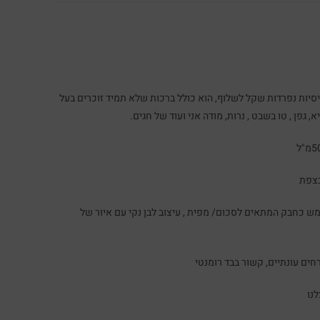
כרטיסיות נפרדות שקל לשלוף, הוא כולל ברכות שלא תמיד זוכרים בעל
 גפן , טו בשבט , נרות, מודה אני ועוד של חגים.
בצפת
 המשמש כחבק המתאים לסכום/ מפית , עיצוב לבן נקי עם איור של
חים עונתיים, קשור בבד רומנטי
נו