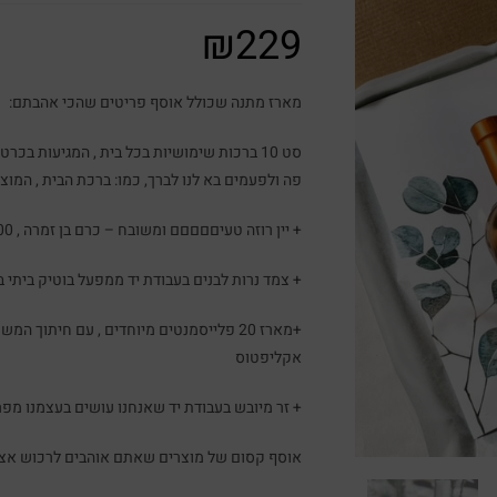
₪
229
מארז מתנה שכולל אוסף פריטים שהכי אהבתם:
סט 10 ברכות שימושיות בכל בית , המגיעות ב
פה ולפעמים בא לנו לברך, כמו: ברכת הבית , המוציא,
+ יין רוזה טעיםםםםם ומשובח – כרם בן זמרה , 500מ"ל
+ צמד נרות לבנים בעבודת יד ממפעל בוטיק ביתי 
+מארז 20 פלייסמנטים מיוחדים , עם חיתוך
אקליפטוס
+ זר מיובש בעבודת יד שאנחנו עושים בעצמנו מפר
אוסף קסום של מוצרים שאתם אוהבים לרכוש אצל