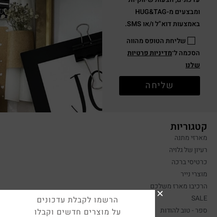
ומבצעים מ-HUG&TAG
באמצעות דוא”ל ו/או SMS.
שליחת הטופס מהווה
הסכמה ל־
מדיניות פרטיות
שלנו
שליחה
קטגוריות
מארזי מתנה
רעיון של גלויה
כרטיסי ברכה
מוצרי נייר
הרכיבו מארז משלכם
SALE
הרשמו לקבלת עדכונים
ספר - טוב להודות
על מוצרים חדשים וקבלו