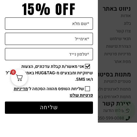
15% OFF
ניווט באתר
אודות
בלוג
צרו קשר
תנאי שימוש
הצהרת נגישות
מדיניות פרטיות
מפת אתר
אני מאשר/ת קבלת עדכונים, הצעות
0
שיווקיות ומבצעים מ-HUG&TAG באמצעות דוא”ל
מתנות בסיטונאות
ו/או SMS.
סטנדים לחנויות
שליחת הטופס מהווה הסכמה ל־
מדיניות
מתנות לארגונים ולעובדים
פרטיות שלנו
מתנות לאורחים באירועים
יצירת קשר
שליחה
שלחו הודעה
050-599-0088
hugandtag@gmail.com