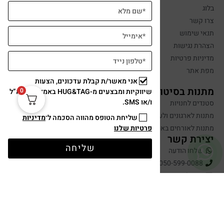
בלוג
צרו קשר
תנאי שימוש
הצהרת נגישות
מדיניות פרטיות
מפת אתר
אני מאשר/ת קבלת עדכונים, הצעות
מתנות בסיטונאות
0
שיווקיות ומבצעים מ-HUG&TAG באמצעות דוא”ל
ו/או SMS.
סטנדים לחנויות
מתנות לארגונים ולעובדים
שליחת הטופס מהווה הסכמה ל־
מדיניות
מתנות לאורחים באירועים
פרטיות שלנו
יצירת קשר
שליחה
שלחו הודעה
050-599-0088
hugandtag@gmail.com