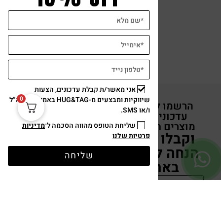
הוספה לסל
אני מאשר/ת קבלת עדכונים, הצעות
0
שיווקיות ומבצעים מ-HUG&TAG באמצעות דוא”ל
הרשמו לקבלת
ו/או SMS.
עדכונים על
מוצרים חדשים
שליחת הטופס מהווה הסכמה ל־
מדיניות
וקבלו 15%
פרטיות שלנו
הנחה לקניה
שליחה
באתר