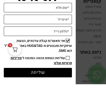
קטגוריות
מארזי מתנה
רעיון של גלויה
כרטיסי ברכה
מוצרי נייר
הרכיבו מארז משלכם
SALE
אני מאשר/ת קבלת עדכונים, הצעות
ספר - טוב להודות
0
שיווקיות ומבצעים מ-HUG&TAG באמצעות דוא”ל
ו/או SMS.
ניווט באתר
אודות
שליחת הטופס מהווה הסכמה ל־
מדיניות
פרטיות שלנו
בלוג
צרו קשר
שליחה
תנאי שימוש
הצהרת נגישות
מדיניות פרטיות
מפת אתר
מתנות בסיטונאות