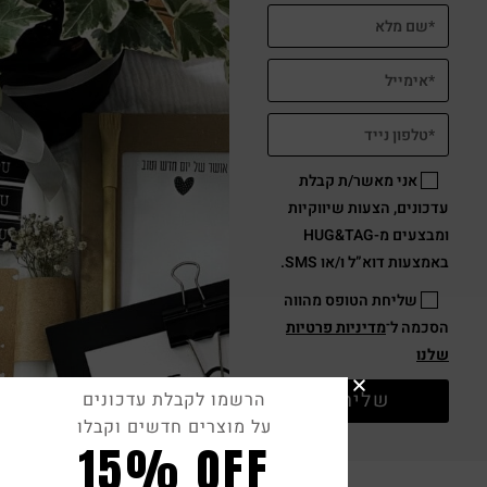
אני מאשר/ת קבלת
עדכונים, הצעות שיווקיות
ומבצעים מ-HUG&TAG
באמצעות דוא”ל ו/או SMS.
שליחת הטופס מהווה
הסכמה ל־
מדיניות פרטיות
שלנו
שליחה
הרשמו לקבלת עדכונים
על מוצרים חדשים וקבלו
15% OFF