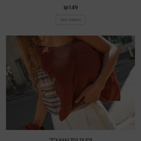
₪
149
הוספה לסל
תיק צד גדול בצבע צ׳ילי