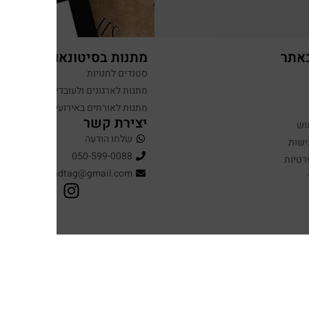
באתר
מתנות בסיטונאות
סטנדים לחנויות
מתנות לארגונים ולעובדים
מתנות לאורחים באירועים
יצירת קשר
וש
שלחו הודעה
ישות
050-599-0088
רטיות
hugandtag@gmail.com
עיצוב ופיתוח: נוצר ב ♥ על ידי
omega360