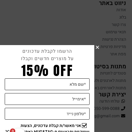
ניווט באתר
אודות
בלוג
צרו קשר
תנאי שימוש
הצהרת נגישות
מדיניות פרטיות
הרשמו לקבלת עדכונים
מפת אתר
על מוצרים חדשים וקבלו
15% OFF
מתנות בסיטונאות
סטנדים לחנויות
מתנות לארגונים ולעובדים
מתנות לאורחים באירועים
יצירת קשר
שלחו הודעה
050-599-0088
hugandtag@gmail.com
אני מאשר/ת קבלת עדכונים, הצעות
0
שיווקיות ומבצעים מ-HUG&TAG באמצעות דוא”ל