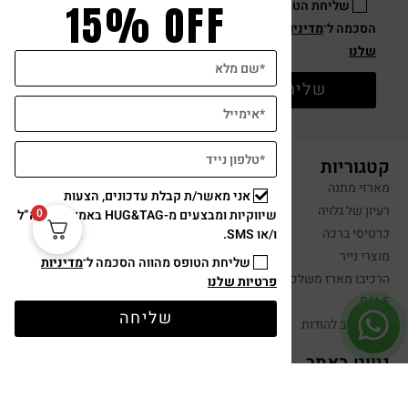
15% OFF
אני מאשר/ת קבלת עדכונים, הצעות
כרטיס ברכה ישראלי כחול לבן עם גומיות שיער חגיגיות בצבעי דגל
0
שיווקיות ומבצעים מ-HUG&TAG באמצעות דוא”ל
המדינה
ו/או SMS.
שליחת הטופס מהווה הסכמה ל־
מדיניות
₪
29
פרטיות שלנו
הוספה לסל
שליחה