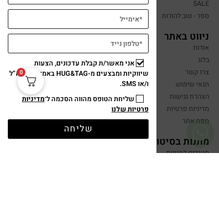
SALE
ספר - טוב להודות
ניווט באתר
אודות
בלוג
אני מאשר/ת קבלת עדכונים, הצעות
צרו קשר
0
שיווקיות ומבצעים מ-HUG&TAG באמצעות דוא”ל
ו/או SMS.
תנאי שימוש
הצהרת נגישות
שליחת הטופס מהווה הסכמה ל־
מדיניות
מדיניות פרטיות
פרטיות שלנו
מפת אתר
שליחה
מתנות בסיטונאות
סטנדים לחנויות
מתנות לארגונים ולעובדים
מתנות לאורחים באירועים
יצירת קשר
שלחו הודעה
050-599-0088