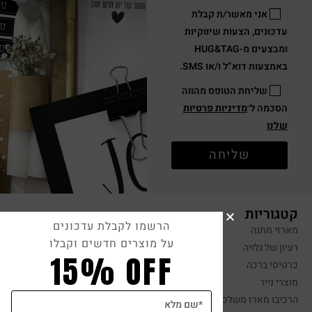
אני מאשר/ת קבלת
עדכונים, הצעות שיווקיות
ומבצעים מ-HUG&TAG
באמצעות דוא”ל ו/או SMS.
שליחת הטופס מהווה
הסכמה ל־
מדיניות פרטיות
שלנו
שליחה
קטגוריות
הרשמו לקבלת עדכונים
מארזי מתנה
על מוצרים חדשים וקבלו
רעיון של גלויה
15% OFF
כרטיסי ברכה
מוצרי נייר
הרכיבו מארז משלכם