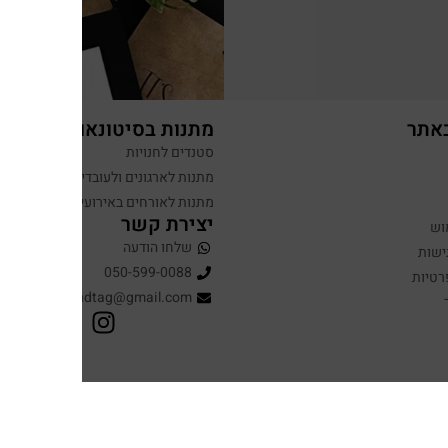
באתר
מתנות בסיטונאות
סטנדים לחנויות
מתנות לארגונים ולעובדים
מתנות לאורחים באירועים
יצירת קשר
וש
שלחו הודעה
ישות
050-599-0088
רטיות
hugandtag@gmail.com
עיצוב ופיתוח: נוצר ב ♥ על ידי
omega360