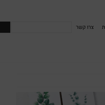
ת
צרו קשר