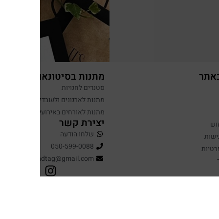
באתר
מתנות בסיטונאות
סטנדים לחנויות
מתנות לארגונים ולעובדים
מתנות לאורחים באירועים
יצירת קשר
וש
שלחו הודעה
ישות
050-599-0088
רטיות
hugandtag@gmail.com
עיצוב ופיתוח: נוצר ב ♥ על ידי
omega360