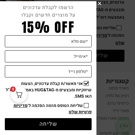
עדכונים, הצעות שיווקיות
הרשמו לקבלת עדכונים
ומבצעים מ-HUG&TAG
על מוצרים חדשים וקבלו
באמצעות דוא”ל ו/או SMS.
15% OFF
שליחת הטופס מהווה
הסכמה ל־
מדיניות פרטיות
שלנו
שליחה
קטגוריות
אני מאשר/ת קבלת עדכונים, הצעות
מארזי מתנה
0
שיווקיות ומבצעים מ-HUG&TAG באמצעות דוא”ל
רעיון של גלויה
ו/או SMS.
כרטיסי ברכה
שליחת הטופס מהווה הסכמה ל־
מדיניות
מוצרי נייר
פרטיות שלנו
הרכיבו מארז משלכם
שליחה
SALE
ספר - טוב להודות